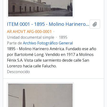
ITEM 0001 - 1895 - Molino Harinero América.
Añadi
AR AHDVT AFG-000-0001
·
Unidad documental simple
·
1895
Parte de
Archivo Fotográfico General
1895 - Molino Harinero América. Fundado ese año
por Bartolomé Long. Vendido en 1917 a Molinos
Fénix S.A. Vista calle sarmiento desde calle San
Lorenzo hacia calle Falucho.
Desconocido