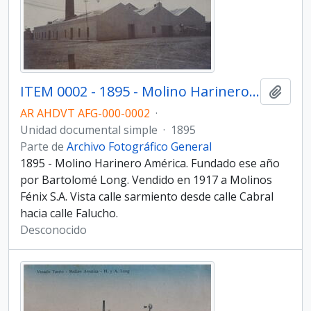
ITEM 0002 - 1895 - Molino Harinero América.
Añadi
AR AHDVT AFG-000-0002
·
Unidad documental simple
·
1895
Parte de
Archivo Fotográfico General
1895 - Molino Harinero América. Fundado ese año
por Bartolomé Long. Vendido en 1917 a Molinos
Fénix S.A. Vista calle sarmiento desde calle Cabral
hacia calle Falucho.
Desconocido