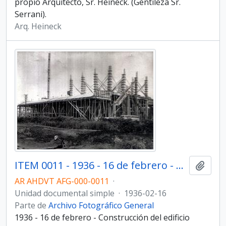
propio Arquitecto, Sr. Heineck. (Gentileza Sr.
Serrani).
Arq. Heineck
ITEM 0011 - 1936 - 16 de febrero - Construcción del edificio Molino Fénix.
Añadi
AR AHDVT AFG-000-0011
·
Unidad documental simple
·
1936-02-16
Parte de
Archivo Fotográfico General
1936 - 16 de febrero - Construcción del edificio