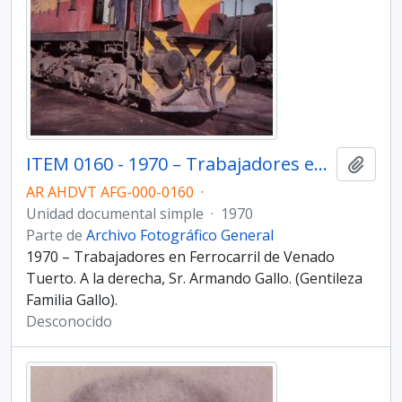
ITEM 0160 - 1970 – Trabajadores en Ferrocarril de Venado Tuerto.
Añadi
AR AHDVT AFG-000-0160
·
Unidad documental simple
·
1970
Parte de
Archivo Fotográfico General
1970 – Trabajadores en Ferrocarril de Venado
Tuerto. A la derecha, Sr. Armando Gallo. (Gentileza
Familia Gallo).
Desconocido