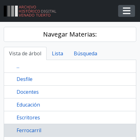
Skip to main content
Togg
Navegar Materias:
Vista de árbol
Lista
Búsqueda
...
Desfile
Docentes
Educación
Escritores
Ferrocarril