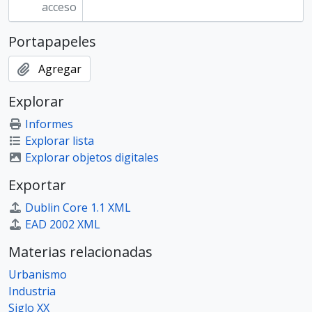
ITEM 0065 - 1937 - Maquinarias de Molino Fénix., 1937
acceso
ITEM 0066 - 1937 - Maquinarias de Molino Fénix, 1937
ITEM 0067 - 1937 - Maquinarias de Molino Fénix., 1937
Portapapeles
ITEM 0068 - 1937 - Maquinarias de Molino Fénix., 1937
ITEM 0069 - 1937 - Maquinarias de Molino Fénix., 1937
Agregar
ITEM 0070 - 1937 - Maquinarias de Molino Fénix., 1937
Explorar
ITEM 0071 - 1937 – Sala de máquinas de Molino Fénix., 1937
ITEM 0072 - 1937 - Personal y autoridades del Molino Fénix., 1937
Informes
ITEM 0073 - Trabajadores en el patio del Molino Fénix.
Explorar lista
ITEM 0074 - Trabajadores dentro de Molino Fénix., Década del 60
Explorar objetos digitales
ITEM 0075 - 1968 – 23 de noviembre - Trabajadores del Molino Fénix en un festejo., 1968-11-23
Exportar
ITEM 0076 - 1968 - 23 de noviembre - Trabajadores del Molino Fénix en un festejo., 1968-11-23
ITEM 0077 - 1968 - 23 de noviembre - Trabajadores del Molino Fénix en un festejo., 1968-11-23
Dublin Core 1.1 XML
ITEM 0078 - 1968 - 23 de noviembre - Trabajadores del Molino Fénix en un festejo., 1968-11-23
EAD 2002 XML
ITEM 0079 - 1969 - Diciembre - Trabajadores del Molino Fénix en el sector de embolsadora manual., 1969-12
Materias relacionadas
ITEM 0080 - 1969 - Diciembre - Trabajadores del Molino Fénix, 1969-12
ITEM 0081 - 1969 - 20 de Septiembre - Trabajadores del Molino Fénix en un festejo., 1969-09-20
Urbanismo
ITEM 0082 - 1975 - Construcción sede de la UOMA (Unión Obrera Molinera Argentina)., 1975
Industria
ITEM 0083 - Sede UOMA terminada, día de inauguración., 1975
Siglo XX