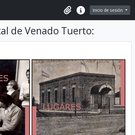
e page
Inicio de sesión
Portapapeles
Enlaces rápidos
ital de Venado Tuerto: