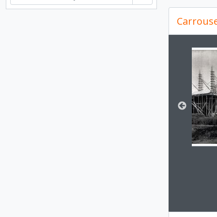
Carrouse
Changin
Clickin