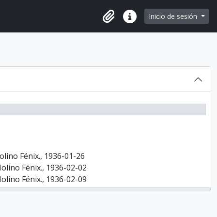
e page
Inicio de sesión
Portapapeles
Enlaces rápidos
olino Fénix., 1936-01-26
Molino Fénix., 1936-02-02
Molino Fénix., 1936-02-09
Molino Fénix., 1936-02-09
 Molino Fénix., 1936-02-16
 Molino Fénix., 1936-02-16