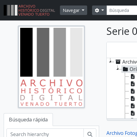
Skip to main content
Búsqueda
Search options
Navegar
Serie 
Archiv
Orí
Búsqueda rápida
Archivo Foto
Búsqueda