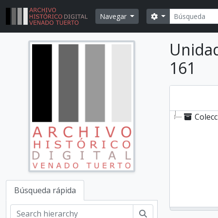
Skip to main content
Búsqueda
Search options
Navegar
Unidad
161
Colecc
Búsqueda rápida
Búsqueda