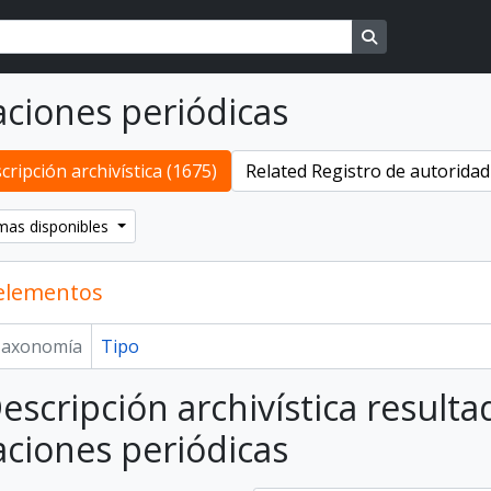
Search in brows
aciones periódicas
cripción archivística (1675)
Related Registro de autoridad 
mas disponibles
 elementos
axonomía
Tipo
escripción archivística resulta
aciones periódicas