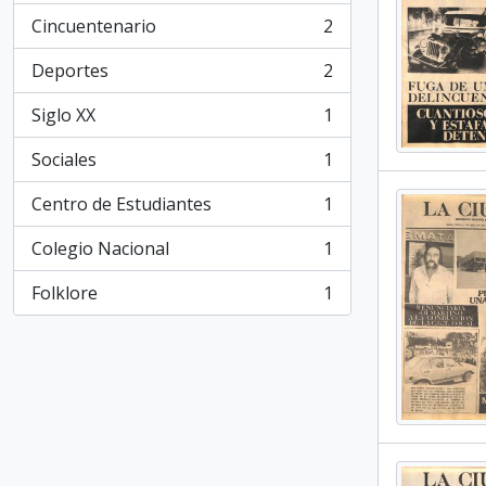
Cincuentenario
2
, 2 resultados
Deportes
2
, 2 resultados
Siglo XX
1
, 1 resultados
Sociales
1
, 1 resultados
Centro de Estudiantes
1
, 1 resultados
Colegio Nacional
1
, 1 resultados
Folklore
1
, 1 resultados