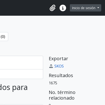
e page
Inicio de sesión
Portapapeles
Enlaces rápidos
(0)
Exportar
SKOS
Resultados
1675
dos para
No. término
relacionado