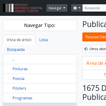
Skip to main content
Búsqueda
Search options
Navegar
Public
Navegar Tipo:
Related Des
Vista de árbol
Lista
Otros idio
Búsqueda
...
Área de
Pinturas
T
Poesía
1675 D
Pósters
Public
Programas