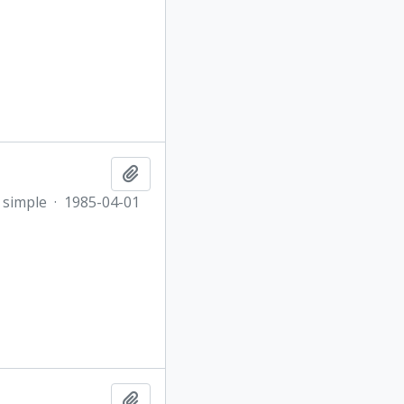
Añadir al portapapeles
 simple
·
1985-04-01
Añadir al portapapeles