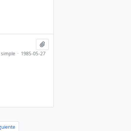
Añadir al portapapeles
 simple
·
1985-05-27
guiente