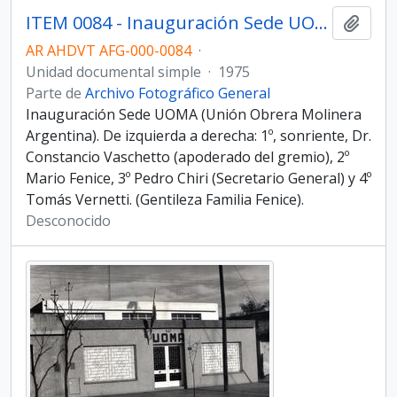
ITEM 0084 - Inauguración Sede UOMA.
Añadi
AR AHDVT AFG-000-0084
·
Unidad documental simple
·
1975
Parte de
Archivo Fotográfico General
Inauguración Sede UOMA (Unión Obrera Molinera
Argentina). De izquierda a derecha: 1º, sonriente, Dr.
Constancio Vaschetto (apoderado del gremio), 2º
Mario Fenice, 3º Pedro Chiri (Secretario General) y 4º
Tomás Vernetti. (Gentileza Familia Fenice).
Desconocido