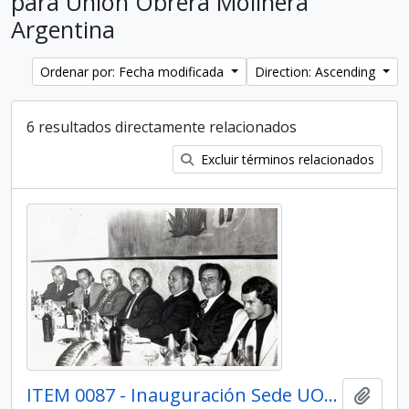
para Unión Obrera Molinera
Argentina
Ordenar por: Fecha modificada
Direction: Ascending
6 resultados directamente relacionados
Excluir términos relacionados
ITEM 0087 - Inauguración Sede UOMA.
Añadi