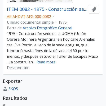
ITEM 0082 - 1975 - Construcción sede de la UOMA (Unión Obrera Molinera Argentina).
Añadi
AR AHDVT AFG-000-0082
·
Unidad documental simple
·
1975
Parte de
Archivo Fotográfico General
1975 - Construcción sede de la UOMA (Unión
Obrera Molinera Argentina) en hoy calle Arenales
casi Eva Perón, al lado de la sede antigua, que
funcionó hasta fines de la década del 60 por lo
menos, y después estuvo el Taller de Escapes Maco
. La construían
…
Read more
Desconocido
Exportar
SKOS
Resultados
6