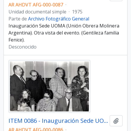
AR AHDVT AFG-000-0087
·
Unidad documental simple
·
1975
Parte de
Archivo Fotográfico General
Inauguración Sede UOMA (Unión Obrera Molinera
Argentina). Otra vista del evento. (Gentileza familia
Fenice).
Desconocido
ITEM 0086 - Inauguración Sede UOMA.
Añadi
AR AHDVT AFG-000-0086
·