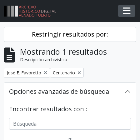
Skip to main content
Togg
Restringir resultados por:
Mostrando 1 resultados
Descripción archivística
Remover filtro
Remover filtro
José E. Favoretto
Centenario
Opciones avanzadas de búsqueda
Encontrar resultados con :
en