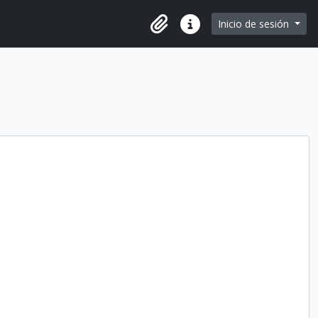
e page
Inicio de sesión
Portapapeles
Enlaces rápidos