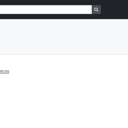
Search in brows
 2020