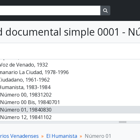
Search in brows
ión Diarios Venadenses, 2015
 documental simple 0001 - N
lisis Semanal, 1997
 Censura, 1933
Diario, 1969
Opinión, 1932
 Voz de Venado, 1932
manario La Ciudad, 1978-1996
Ciudadano, 1961-1962
 Humanista, 1983-1984
Número 00, 19831202
Número 00 Bis, 19840701
Número 01, 19840830
Número 12, 19841102
Número 13, 19841105
Número 17, 19841116
arios Venadenses
El Humanista
Número 01
Número 19, 19841119