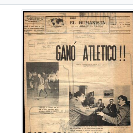
Número 20, 19841121
Surco, 1959-1963
rio El Informe, 1986-2020