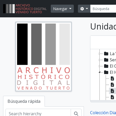
Skip to main content
Búsqueda
Search options
Navegar
Colecc
Unidad
Aná
La
El 
La 
La
Se
El 
El
Búsqueda rápida
Colección Di
Búsqueda