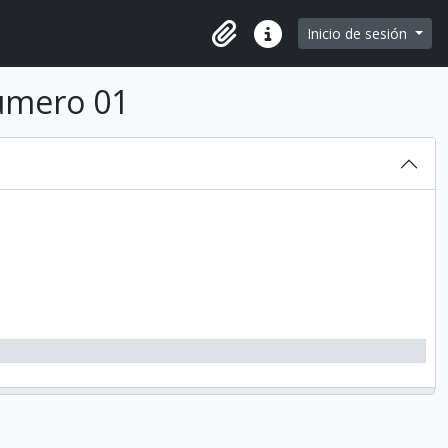
e page
Inicio de sesión
Portapapeles
Enlaces rápidos
úmero 01