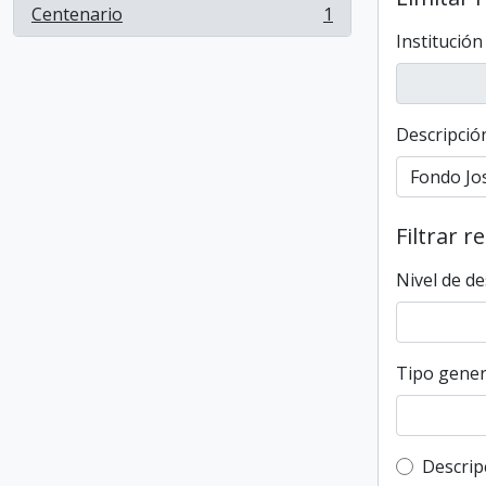
Centenario
1
, 1 resultados
Institución
Descripción
Filtrar r
Nivel de de
Tipo gener
Top-leve
Descrip