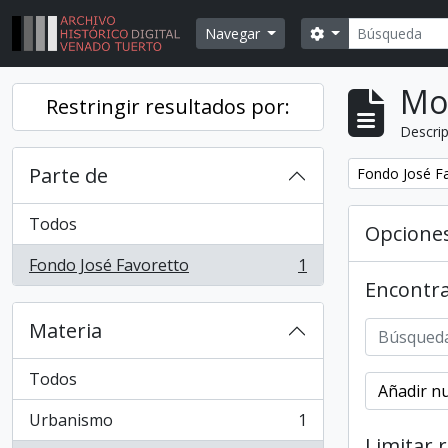
Skip to main content
Búsqueda
Search options
Navegar
Mo
Restringir resultados por:
Descrip
Parte de
Remover filtr
Fondo José F
Todos
Opcione
Fondo José Favoretto
1
, 1 resultados
Encontra
Materia
Todos
Añadir nu
Urbanismo
1
, 1 resultados
Limitar 