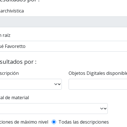
 archivística
 raíz
esultados por :
scripción
Objetos Digitales disponibl
al de material
l description filter
ciones de máximo nivel
Todas las descripciones