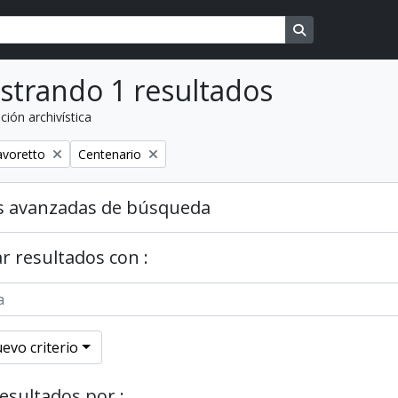
Search in brows
strando 1 resultados
ción archivística
o
Remover filtro
avoretto
Centenario
s avanzadas de búsqueda
r resultados con :
evo criterio
resultados por :