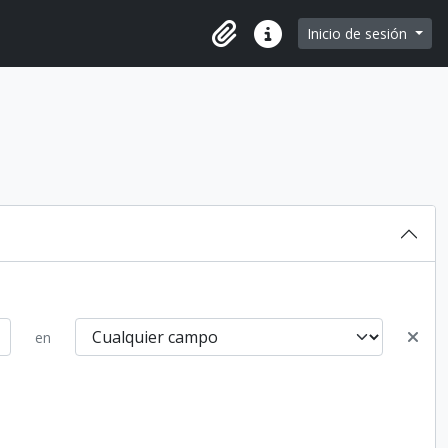
e page
Inicio de sesión
Portapapeles
Enlaces rápidos
en