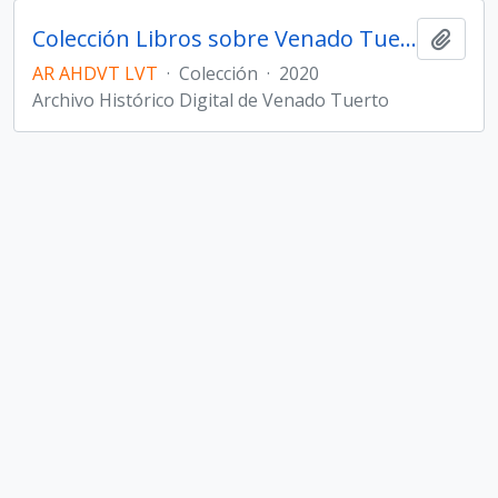
Colección Libros sobre Venado Tuerto y la región
Añadi
AR AHDVT LVT
·
Colección
·
2020
Archivo Histórico Digital de Venado Tuerto