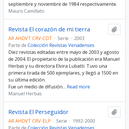
septiembre y noviembre de 1984 respectivamente.
Mauro Camillato
Revista El corazón de mi tierra
Añadi
AR AHDVT CRV-CDT
·
Serie
·
2003
Parte de
Colección Revistas Venadenses
Diez revistas editadas entre mayo de 2003 y agosto
de 2004. El propietario de la publicación era Manuel
Herbas y su directora Elvira Lubatti. Tuvo una
primera tirada de 500 ejemplares, y llegó a 1500 en
su última edición.
Fue un medio de difusión
…
Read more
Manuel Herbas
Revista El Perseguidor
Añadi
AR AHDVT CRV-ELP
·
Serie
·
1992-2000
Parte de
Colección Revistas Venadenses