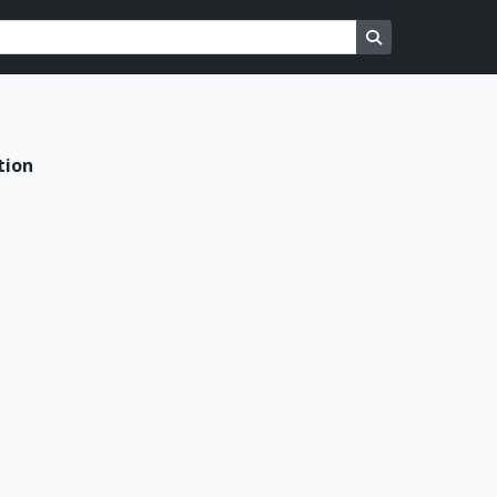
Search in brows
tion