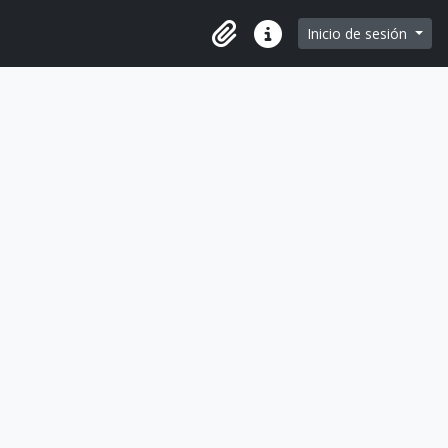
e page
Inicio de sesión
Portapapeles
Enlaces rápidos