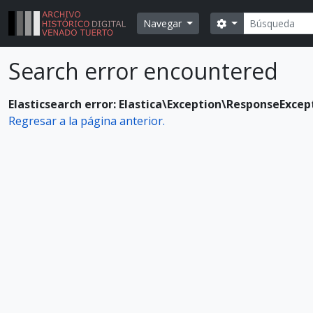
Skip to main content
Búsqueda
Search options
Navegar
Search error encountered
Elasticsearch error: Elastica\Exception\ResponseExcep
Regresar a la página anterior.