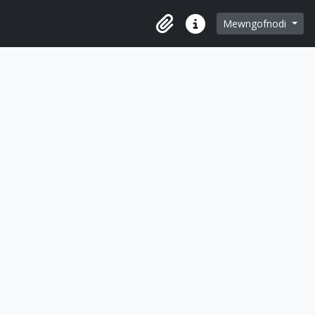
pori
Mewngofnodi
Clipfwrdd
Dolenni cyflym