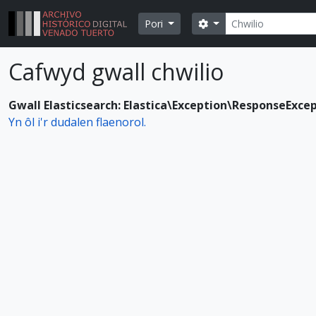
Skip to main content
Chwilio
Opsiynau chwilio
Pori
Cafwyd gwall chwilio
Gwall Elasticsearch: Elastica\Exception\ResponseExce
Yn ôl i'r dudalen flaenorol.