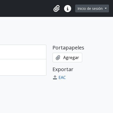
e page
Inicio de sesión
Portapapeles
Enlaces rápidos
Portapapeles
Agregar
Exportar
EAC