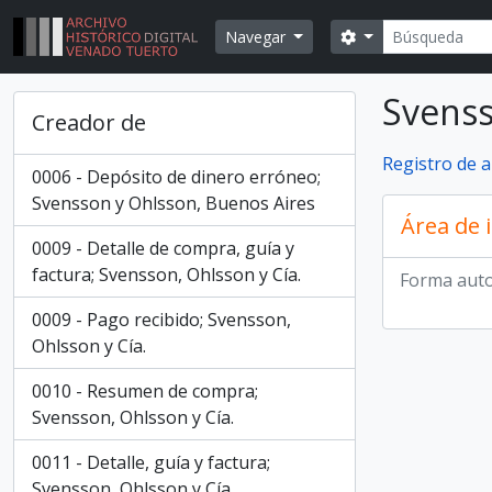
Skip to main content
Búsqueda
Search options
Navegar
Svenss
Creador de
Registro de 
0006 - Depósito de dinero erróneo;
Svensson y Ohlsson, Buenos Aires
Área de 
0009 - Detalle de compra, guía y
factura; Svensson, Ohlsson y Cía.
Forma auto
0009 - Pago recibido; Svensson,
Ohlsson y Cía.
0010 - Resumen de compra;
Svensson, Ohlsson y Cía.
0011 - Detalle, guía y factura;
Svensson, Ohlsson y Cía.