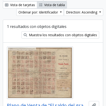
Vista de tarjetas
Vista de tabla
Ordenar por: Identificador
Direction: Ascending
1 resultados con objetos digitales
Muestra los resultados con objetos digitales
Plano de Venta de "El saldo del gran pueblo de Venado Tuerto"
Añadi