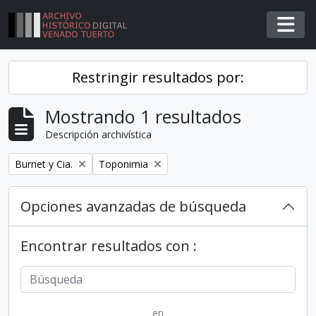
Skip to main content
Togg
Restringir resultados por:
Mostrando 1 resultados
Descripción archivística
Remover filtro
Remover filtro
Burnet y Cia.
Toponimia
Opciones avanzadas de búsqueda
Encontrar resultados con :
en