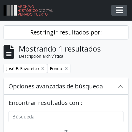
Skip to main content
Togg
Restringir resultados por:
Mostrando 1 resultados
Descripción archivística
Remover filtro
Remover filtro
José E. Favoretto
Fondo
Opciones avanzadas de búsqueda
Encontrar resultados con :
en