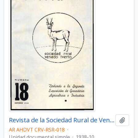
Revista de la Sociedad Rural de Venado Tuerto - Número 18
Añadi
AR AHDVT CRV-RSR-018
·
Unidad documental simple
·
1938-10