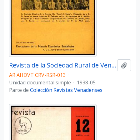
Revista de la Sociedad Rural de Venado Tuerto - Número 13
Añadi
AR AHDVT CRV-RSR-013
·
Unidad documental simple
·
1938-05
Parte de
Colección Revistas Venadenses