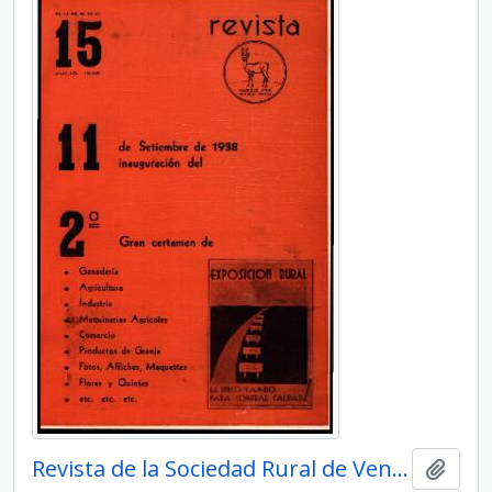
Revista de la Sociedad Rural de Venado Tuerto - Número 15
Añadi