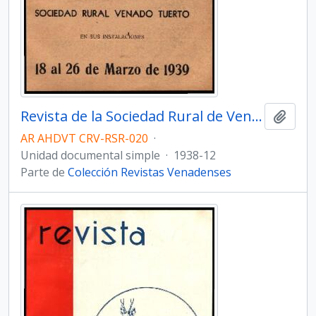
Revista de la Sociedad Rural de Venado Tuerto - Número 20
Añadi
AR AHDVT CRV-RSR-020
·
Unidad documental simple
·
1938-12
Parte de
Colección Revistas Venadenses