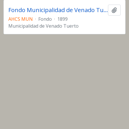
Fondo Municipalidad de Venado Tuerto
Añadi
AHCS MUN
·
Fondo
·
1899
Municipalidad de Venado Tuerto