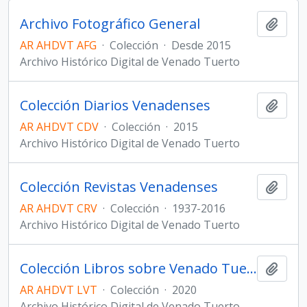
Archivo Fotográfico General
Añadi
AR AHDVT AFG
·
Colección
·
Desde 2015
Archivo Histórico Digital de Venado Tuerto
Colección Diarios Venadenses
Añadi
AR AHDVT CDV
·
Colección
·
2015
Archivo Histórico Digital de Venado Tuerto
Colección Revistas Venadenses
Añadi
AR AHDVT CRV
·
Colección
·
1937-2016
Archivo Histórico Digital de Venado Tuerto
Colección Libros sobre Venado Tuerto y la región
Añadi
AR AHDVT LVT
·
Colección
·
2020
Archivo Histórico Digital de Venado Tuerto