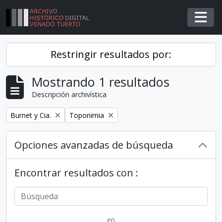
Skip to main content
Togg
Restringir resultados por:
Mostrando 1 resultados
Descripción archivística
Remover filtro
Remover filtro
Burnet y Cia.
Toponimia
Opciones avanzadas de búsqueda
Encontrar resultados con :
en