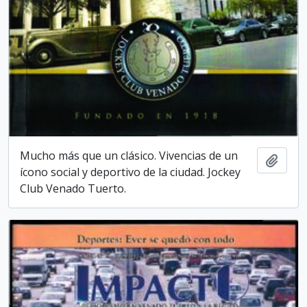
Mucho más que un clásico. Vivencias de un
Añadi
ícono social y deportivo de la ciudad. Jockey
Club Venado Tuerto.