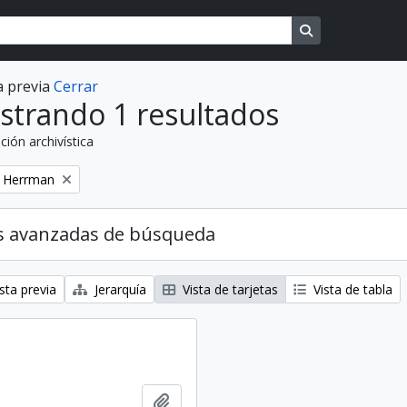
Search in brows
a previa
Cerrar
strando 1 resultados
ción archivística
o
o Herrman
s avanzadas de búsqueda
sta previa
Jerarquía
Vista de tarjetas
Vista de tabla
Añadir al portapapeles