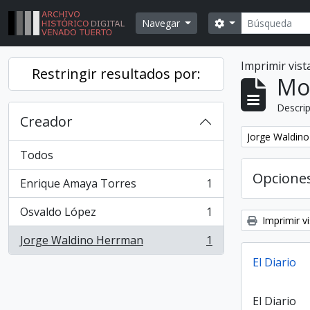
Skip to main content
Búsqueda
Search options
Navegar
Imprimir vist
Restringir resultados por:
Mo
Descrip
Creador
Remover filtr
Jorge Waldin
Todos
Opcione
Enrique Amaya Torres
1
, 1 resultados
Osvaldo López
1
, 1 resultados
Imprimir vi
Jorge Waldino Herrman
1
, 1 resultados
El Diario
El Diario