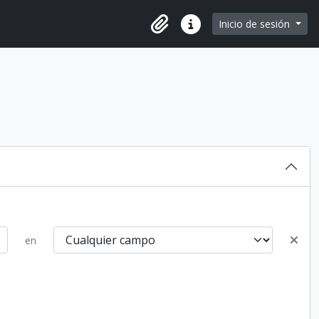
e page
Inicio de sesión
Portapapeles
Enlaces rápidos
en