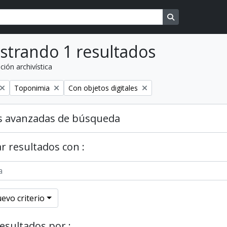
Search in brows
strando 1 resultados
ción archivística
o
Remover filtro
Remover filtro
Toponimia
Con objetos digitales
s avanzadas de búsqueda
r resultados con :
evo criterio
resultados por :