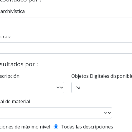
 archivística
 raíz
esultados por :
scripción
Objetos Digitales disponibl
al de material
l description filter
ciones de máximo nivel
Todas las descripciones