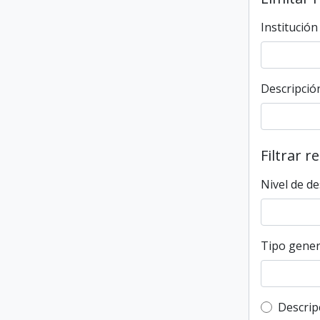
Institución
Descripción
Filtrar r
Nivel de de
Tipo gener
Top-leve
Descrip