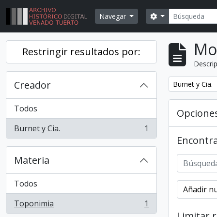
Skip to main content
Búsqueda
Search options
Navegar
Mo
Restringir resultados por:
Descrip
Creador
Remover filtr
Burnet y Cia.
Todos
Opcione
Burnet y Cia.
1
, 1 resultados
Encontra
Materia
Todos
Añadir nu
Toponimia
1
, 1 resultados
Limitar 