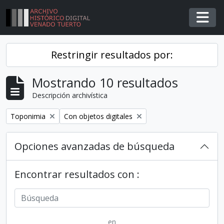
Skip to main content
Togg
Restringir resultados por:
Mostrando 10 resultados
Descripción archivística
Remover filtro
Remover filtro
Toponimia
Con objetos digitales
Opciones avanzadas de búsqueda
Encontrar resultados con :
en