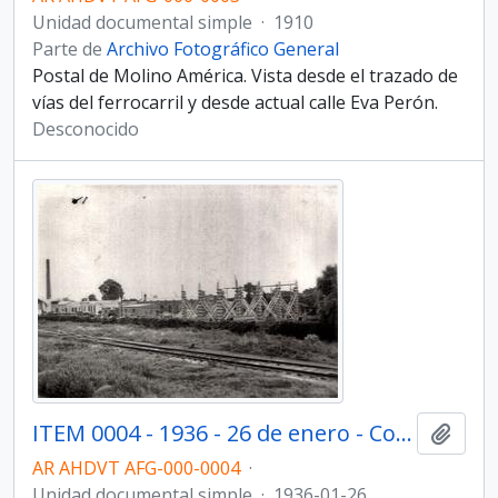
Unidad documental simple
·
1910
Parte de
Archivo Fotográfico General
Postal de Molino América. Vista desde el trazado de
vías del ferrocarril y desde actual calle Eva Perón.
Desconocido
ITEM 0004 - 1936 - 26 de enero - Construcción del edificio Molino Fénix.
Añadi
AR AHDVT AFG-000-0004
·
Unidad documental simple
·
1936-01-26