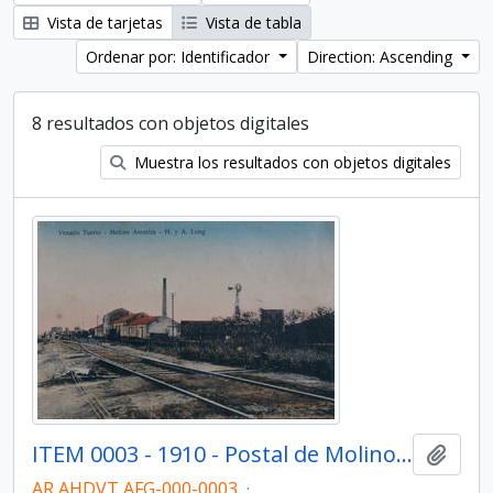
Vista de tarjetas
Vista de tabla
Ordenar por: Identificador
Direction: Ascending
8 resultados con objetos digitales
Muestra los resultados con objetos digitales
ITEM 0003 - 1910 - Postal de Molino América.
Añadi
AR AHDVT AFG-000-0003
·