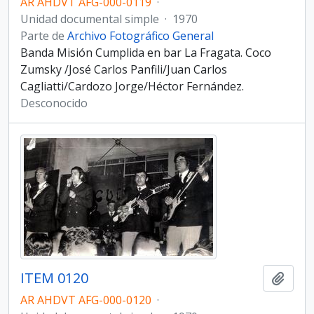
AR AHDVT AFG-000-0119
·
Unidad documental simple
·
1970
Parte de
Archivo Fotográfico General
Banda Misión Cumplida en bar La Fragata. Coco
Zumsky /José Carlos Panfili/Juan Carlos
Cagliatti/Cardozo Jorge/Héctor Fernández.
Desconocido
ITEM 0120
Añadi
AR AHDVT AFG-000-0120
·