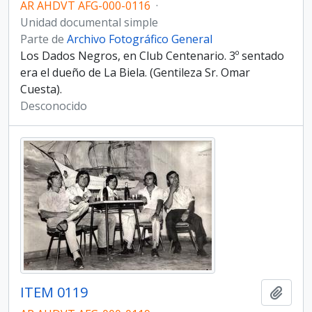
AR AHDVT AFG-000-0116
·
Unidad documental simple
Parte de
Archivo Fotográfico General
Los Dados Negros, en Club Centenario. 3º sentado
era el dueño de La Biela. (Gentileza Sr. Omar
Cuesta).
Desconocido
ITEM 0119
Añadi