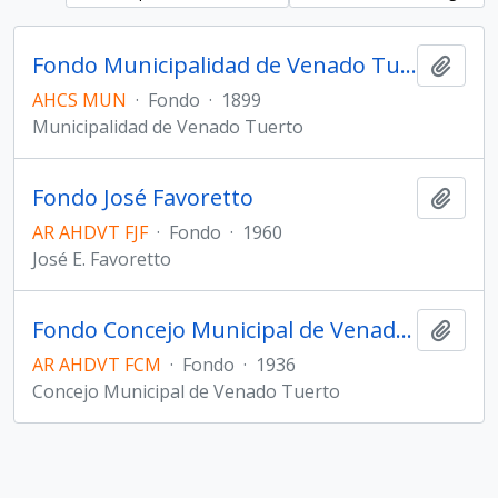
Fondo Municipalidad de Venado Tuerto
Añadi
AHCS MUN
·
Fondo
·
1899
Municipalidad de Venado Tuerto
Fondo José Favoretto
Añadi
AR AHDVT FJF
·
Fondo
·
1960
José E. Favoretto
Fondo Concejo Municipal de Venado Tuerto
Añadi
AR AHDVT FCM
·
Fondo
·
1936
Concejo Municipal de Venado Tuerto