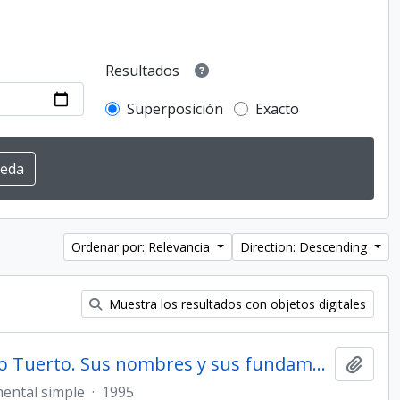
Resultados
Superposición
Exacto
Ordenar por: Relevancia
Direction: Descending
Muestra los resultados con objetos digitales
Conociendo las calles de Venado Tuerto. Sus nombres y sus fundamentos.
Añadi
ental simple
·
1995