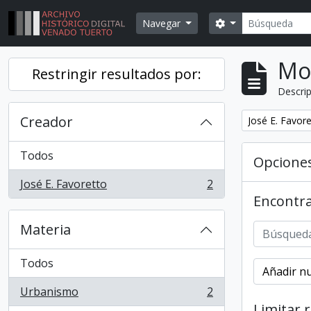
Skip to main content
Búsqueda
Search options
Navegar
Mo
Restringir resultados por:
Descrip
Creador
Remover filtr
José E. Favor
Todos
Opcione
José E. Favoretto
2
, 2 resultados
Encontra
Materia
Todos
Añadir nu
Urbanismo
2
, 2 resultados
Limitar 