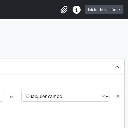
e page
Inicio de sesión
Portapapeles
Enlaces rápidos
en