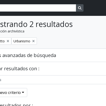
Search in brows
strando 2 resultados
ción archivística
o
Remover filtro
etto
Urbanismo
s avanzadas de búsqueda
r resultados con :
evo criterio
resultados por :