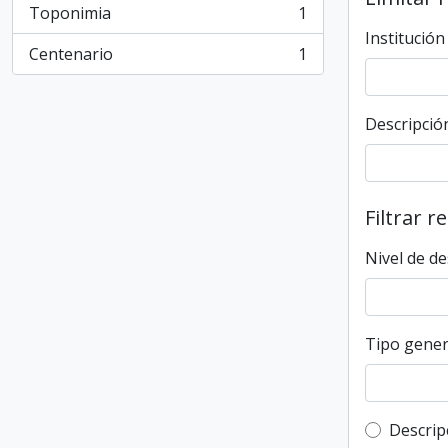
Toponimia
1
, 1 resultados
Institución
Centenario
1
, 1 resultados
Descripción
Filtrar r
Nivel de de
Tipo gener
Top-leve
Descrip