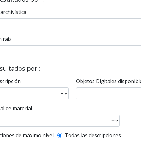
 archivística
 raíz
esultados por :
scripción
Objetos Digitales disponibl
al de material
l description filter
ciones de máximo nivel
Todas las descripciones