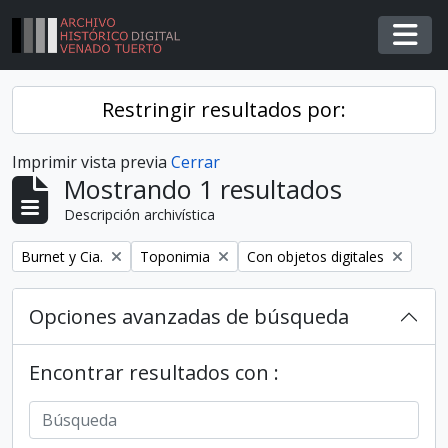
Skip to main content
Togg
Restringir resultados por:
Imprimir vista previa
Cerrar
Mostrando 1 resultados
Descripción archivística
Remover filtro
Remover filtro
Remover filtro
Burnet y Cia.
Toponimia
Con objetos digitales
Opciones avanzadas de búsqueda
Encontrar resultados con :