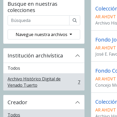
Busque en nuestras
Colecció
colecciones
AR AHDVT
Archivo Hi
Navegue nuestra archivos
Fondo Jo
AR AHDVT 
José E. Fav
Institución archivística
Todos
Fondo Co
Archivo Histórico Digital de
AR AHDVT
7
, 7 resultados
Venado Tuerto
Concejo Mu
Colecció
Creador
AR AHDVT
Todos
Archivo Hi