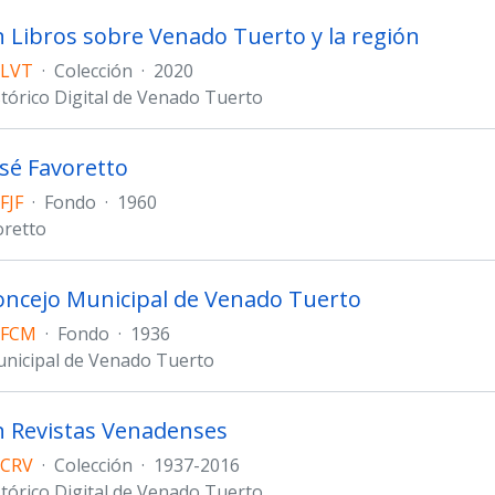
n Libros sobre Venado Tuerto y la región
 LVT
·
Colección
·
2020
stórico Digital de Venado Tuerto
sé Favoretto
FJF
·
Fondo
·
1960
oretto
ncejo Municipal de Venado Tuerto
 FCM
·
Fondo
·
1936
nicipal de Venado Tuerto
n Revistas Venadenses
 CRV
·
Colección
·
1937-2016
stórico Digital de Venado Tuerto