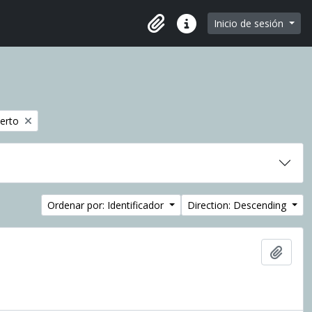
e page
Inicio de sesión
Portapapeles
Enlaces rápidos
uerto
Ordenar por: Identificador
Direction: Descending
Añadi