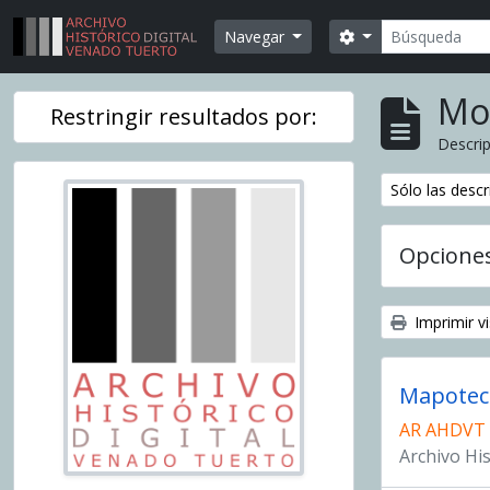
Skip to main content
Búsqueda
Search options
Navegar
Mo
Restringir resultados por:
Descrip
Remover filtr
Sólo las descr
Opcione
Imprimir vi
Mapotec
AR AHDVT
Archivo Hi