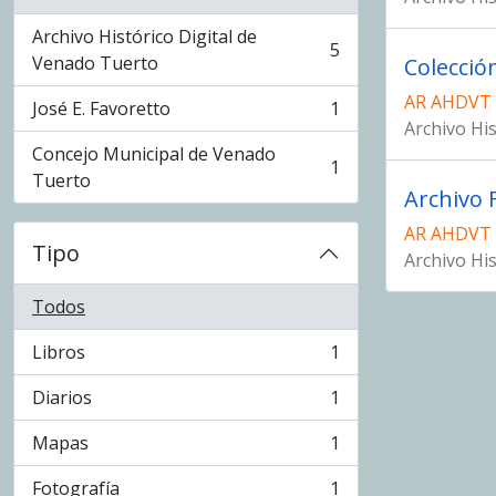
Archivo Histórico Digital de
5
, 5 resultados
Venado Tuerto
Colecció
AR AHDVT
José E. Favoretto
1
, 1 resultados
Archivo Hi
Concejo Municipal de Venado
1
, 1 resultados
Tuerto
Archivo 
AR AHDVT
Tipo
Archivo Hi
Todos
Libros
1
, 1 resultados
Diarios
1
, 1 resultados
Mapas
1
, 1 resultados
Fotografía
1