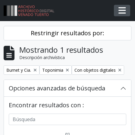
Skip to main content
Togg
Restringir resultados por:
Mostrando 1 resultados
Descripción archivística
Remover filtro
Remover filtro
Remover filtro
Burnet y Cia.
Toponimia
Con objetos digitales
Opciones avanzadas de búsqueda
Encontrar resultados con :
en