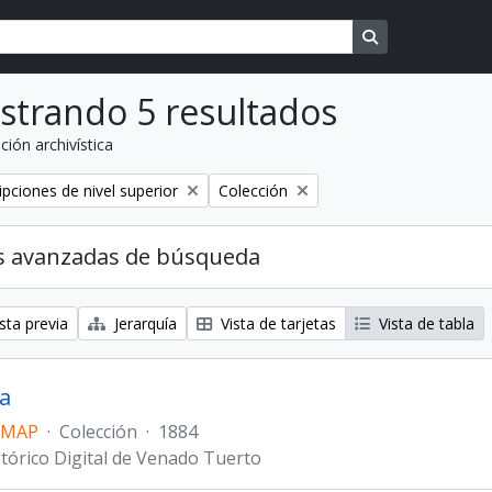
Search in brows
strando 5 resultados
ción archivística
o
Remover filtro
ipciones de nivel superior
Colección
s avanzadas de búsqueda
sta previa
Jerarquía
Vista de tarjetas
Vista de tabla
a
 MAP
·
Colección
·
1884
stórico Digital de Venado Tuerto