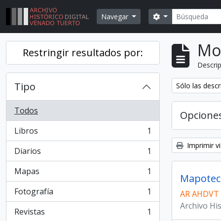
Skip to main content
Búsqueda
Search options
Navegar
Mo
Restringir resultados por:
Descrip
Tipo
Remover filtr
Sólo las descr
Todos
Opcione
Libros
1
, 1 resultados
Imprimir vi
Diarios
1
, 1 resultados
Mapas
1
, 1 resultados
Mapotec
Fotografía
1
AR AHDVT
, 1 resultados
Archivo Hi
Revistas
1
, 1 resultados