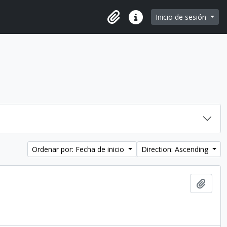
e page
Inicio de sesión
Portapapeles
Enlaces rápidos
Ordenar por: Fecha de inicio
Direction: Ascending
Añadi