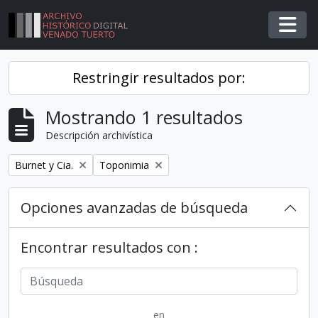
Skip to main content
Togg
Restringir resultados por:
Mostrando 1 resultados
Descripción archivística
Remover filtro
Remover filtro
Burnet y Cia.
Toponimia
Opciones avanzadas de búsqueda
Encontrar resultados con :
en