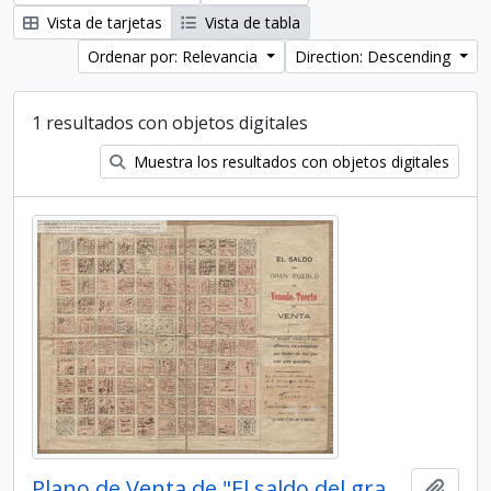
Vista de tarjetas
Vista de tabla
Ordenar por: Relevancia
Direction: Descending
1 resultados con objetos digitales
Muestra los resultados con objetos digitales
Plano de Venta de "El saldo del gran pueblo de Venado Tuerto"
Añadi