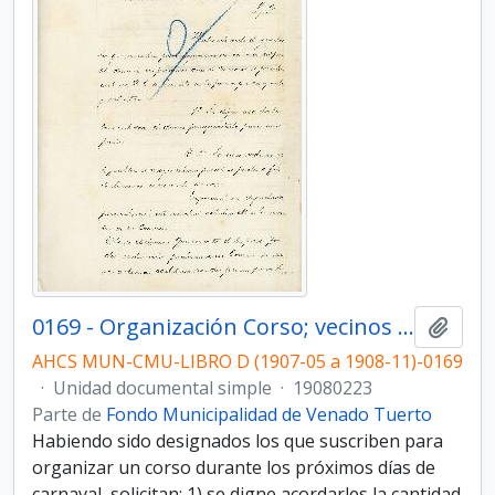
0169 - Organización Corso; vecinos designados
Añadi
AHCS MUN-CMU-LIBRO D (1907-05 a 1908-11)-0169
·
Unidad documental simple
·
19080223
Parte de
Fondo Municipalidad de Venado Tuerto
Habiendo sido designados los que suscriben para
organizar un corso durante los próximos días de
carnaval, solicitan: 1) se digne acordarles la cantidad