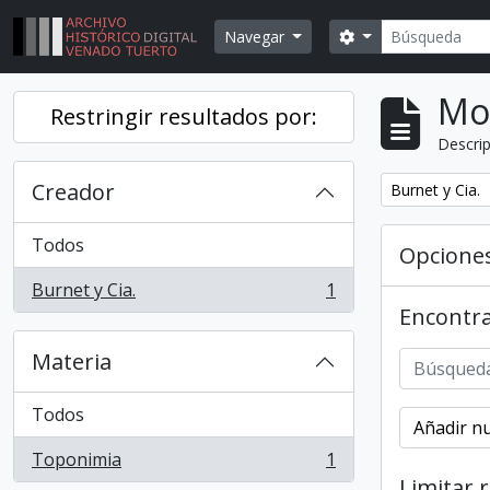
Skip to main content
Búsqueda
Search options
Navegar
Mo
Restringir resultados por:
Descrip
Creador
Remover filtr
Burnet y Cia.
Todos
Opcione
Burnet y Cia.
1
, 1 resultados
Encontra
Materia
Todos
Añadir nu
Toponimia
1
, 1 resultados
Limitar 