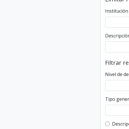
Institución
Descripción
Filtrar r
Nivel de de
Tipo gener
Top-leve
Descrip