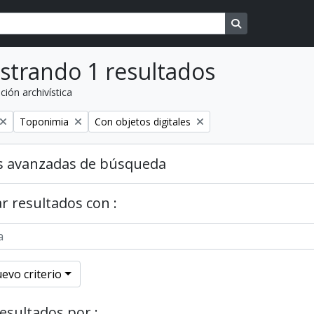
Search in brows
strando 1 resultados
ción archivística
o
Remover filtro
Remover filtro
Toponimia
Con objetos digitales
s avanzadas de búsqueda
r resultados con :
evo criterio
resultados por :