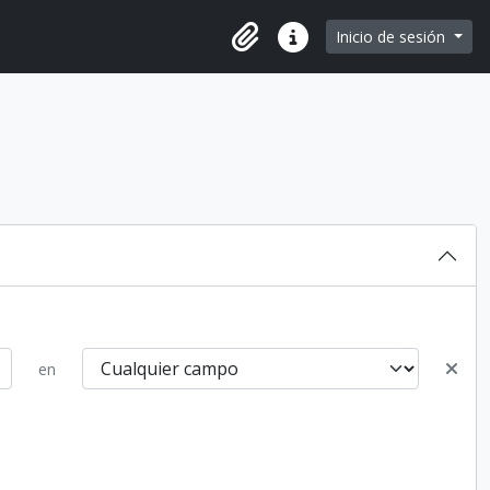
e page
Inicio de sesión
Portapapeles
Enlaces rápidos
en