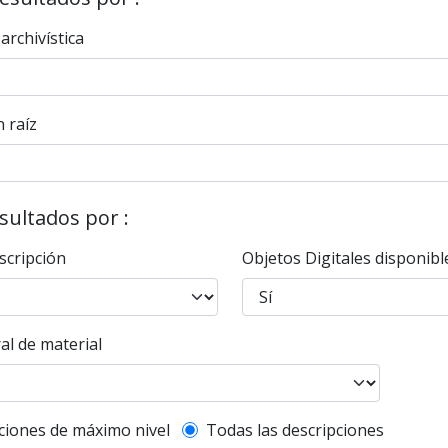
 archivística
 raíz
esultados por :
scripción
Objetos Digitales disponibl
al de material
l description filter
ciones de máximo nivel
Todas las descripciones