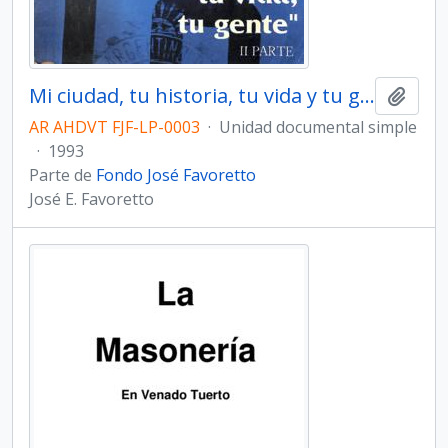
Mi ciudad, tu historia, tu vida y tu gente. Parte II.
Añadi
AR AHDVT FJF-LP-0003
·
Unidad documental simple
·
1993
Parte de
Fondo José Favoretto
José E. Favoretto