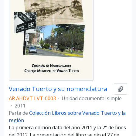
Venado Tuerto y su nomenclatura
Añadi
AR AHDVT LVT-0003
·
Unidad documental simple
·
2011
Parte de
Colección Libros sobre Venado Tuerto y la
región
La primera edición data del año 2011 y la 2° de fines
del 2012. La presentación del libro se dio el 27 de