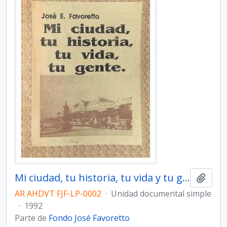
Mi ciudad, tu historia, tu vida y tu gente
Añadi
AR AHDVT FJF-LP-0002
·
Unidad documental simple
·
1992
Parte de
Fondo José Favoretto