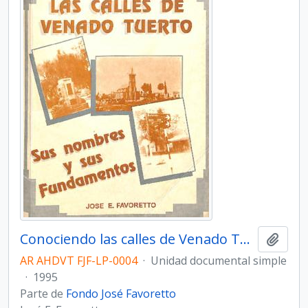
Conociendo las calles de Venado Tuerto. Sus nombres y sus fundamentos.
Añadi
AR AHDVT FJF-LP-0004
·
Unidad documental simple
·
1995
Parte de
Fondo José Favoretto