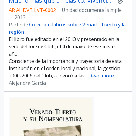
Mucho más que un clásico. Vivencias de un ícono social y deportivo de la ciudad. Jockey Club Venado Tuerto.
Añadi
AR AHDVT LVT-0002
·
Unidad documental simple
·
2013
Parte de
Colección Libros sobre Venado Tuerto y la
región
El libro fue editado en el 2013 y presentado en la
sede del Jockey Club, el 4 de mayo de ese mismo
año.
Consciente de la importancia y trayectoria de esta
institución en el orden local y nacional, la gestión
2000-2006 del Club, convocó a las
…
Read more
Alejandra García