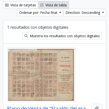
Vista de tarjetas
Vista de tabla
Ordenar por: Fecha final
Direction: Descending
1 resultados con objetos digitales
Muestra los resultados con objetos digitales
Plano de Venta de "El saldo del gran pueblo de Venado Tuerto"
Añadi