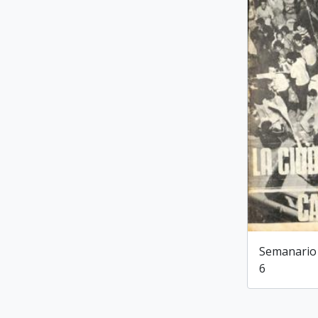
Semanario
6