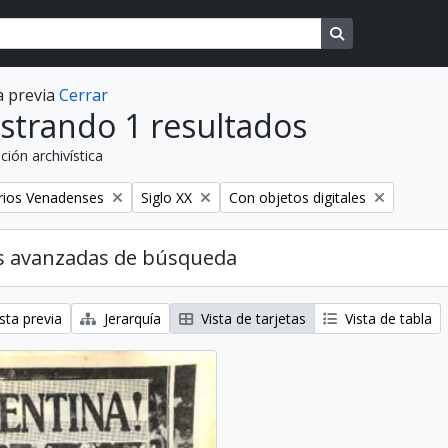
Search in brows
a previa
Cerrar
strando 1 resultados
ción archivística
o
Remover filtro
Remover filtro
rios Venadenses
Siglo XX
Con objetos digitales
s avanzadas de búsqueda
sta previa
Jerarquía
Vista de tarjetas
Vista de tabla