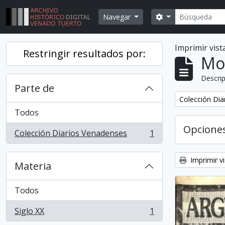
Skip to main content
Búsqueda
Search options
Navegar
Imprimir vist
Restringir resultados por:
Mo
Descrip
Parte de
Remover filtr
Colección Dia
Todos
Opcione
Colección Diarios Venadenses
1
, 1 resultados
Imprimir vi
Materia
Todos
Siglo XX
1
, 1 resultados