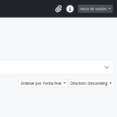
e page
Inicio de sesión
Portapapeles
Enlaces rápidos
Ordenar por: Fecha final
Direction: Descending