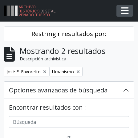
Skip to main content
Togg
Restringir resultados por:
Mostrando 2 resultados
Descripción archivística
Remover filtro
Remover filtro
José E. Favoretto
Urbanismo
Opciones avanzadas de búsqueda
Encontrar resultados con :
en