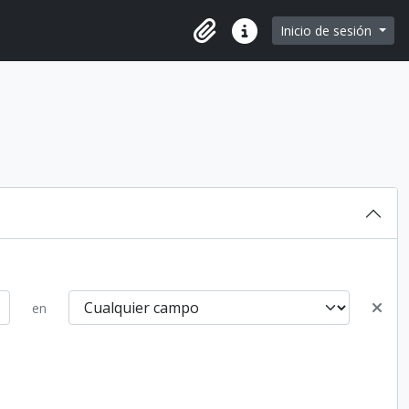
e page
Inicio de sesión
Portapapeles
Enlaces rápidos
en