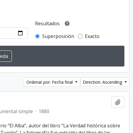
Resultados
Superposición
Exacto
Ordenar por: Fecha final
Direction: Ascending
Añadi
umental simple
·
1880
io “El Alba”, autor del libro “La Verdad histórica sobre
uerto”. La fotografía fue extraída del libro de las