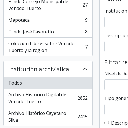
Fondo Concejo Municipal de
27
, 27 resultados
Venado Tuerto
Institución
Mapoteca
9
, 9 resultados
Fondo José Favoretto
8
, 8 resultados
Descripción
Colección Libros sobre Venado
7
, 7 resultados
Tuerto y la región
Filtrar r
Institución archivística
Nivel de de
Todos
Archivo Histórico Digital de
2852
Tipo gener
, 2852 resultados
Venado Tuerto
Archivo Histórico Cayetano
2415
, 2415 resultados
Silva
Top-leve
Descrip