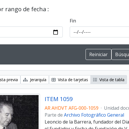
or rango de fecha :
Fin
sta previa
Jerarquía
Vista de tarjetas
Vista de tabla
ITEM 1059
AR AHDVT AFG-000-1059
·
Unidad doc
Parte de
Archivo Fotográfico General
Leoncio de la Barrera, fundador del Diar
el Fundador y Fecha de Fundación de V. T