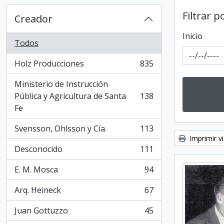
Filtrar p
Creador
Inicio
Todos
Holz Producciones
835
, 835 resultados
Ministerio de Instrucción
Pública y Agricultura de Santa
138
, 138 resultados
Fe
Svensson, Ohlsson y Cía.
113
, 113 resultados
Imprimir vi
Desconocido
111
, 111 resultados
E. M. Mosca
94
, 94 resultados
Arq. Heineck
67
, 67 resultados
Juan Gottuzzo
45
, 45 resultados