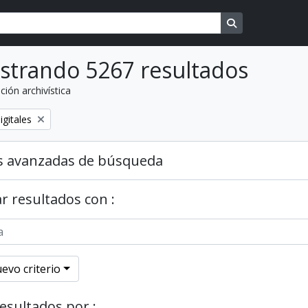
Search in brows
strando 5267 resultados
ción archivística
o
igitales
s avanzadas de búsqueda
r resultados con :
evo criterio
resultados por :