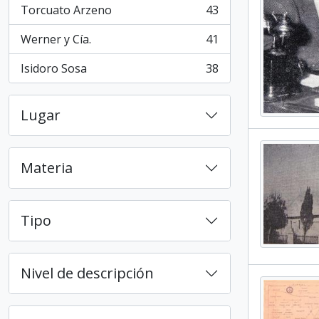
Torcuato Arzeno
43
, 43 resultados
Werner y Cía.
41
, 41 resultados
Isidoro Sosa
38
, 38 resultados
Lugar
Materia
Tipo
Nivel de descripción