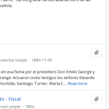
pañola.
Añadi
umental simple
·
1884-11-09
 en esa fecha por el presbítero Don Emilio George y
 Trangé. Actuaron como testigos los señores Eduardo
Iturbide, Santiago Turner, María C.
…
Read more
 - Fiscal
Añadi
ntal simple
·
1884