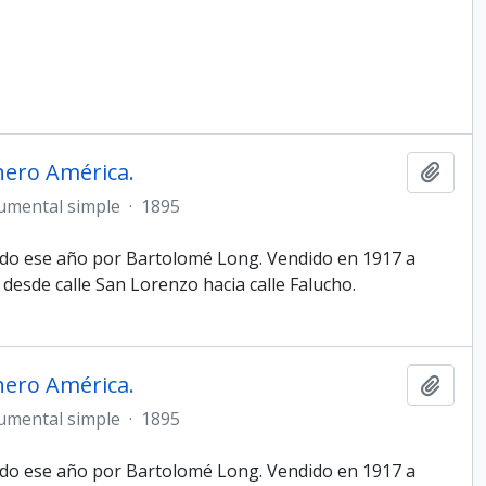
nero América.
Añadi
umental simple
·
1895
ado ese año por Bartolomé Long. Vendido en 1917 a
 desde calle San Lorenzo hacia calle Falucho.
nero América.
Añadi
umental simple
·
1895
ado ese año por Bartolomé Long. Vendido en 1917 a