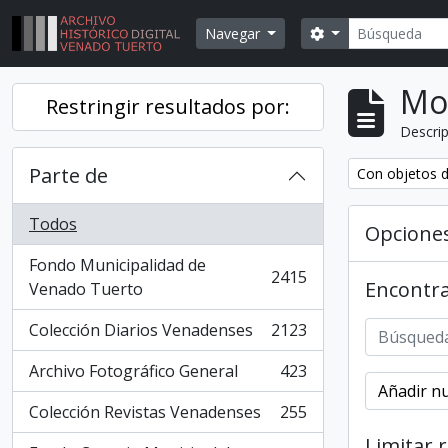
Skip to main content
Búsqueda
Search options
Navegar
Mo
Restringir resultados por:
Descrip
Parte de
Remover filtr
Con objetos d
Todos
Opcione
Fondo Municipalidad de
2415
Encontra
, 2415 resultados
Venado Tuerto
Colección Diarios Venadenses
2123
, 2123 resultados
Archivo Fotográfico General
423
, 423 resultados
Añadir nu
Colección Revistas Venadenses
255
, 255 resultados
Limitar 