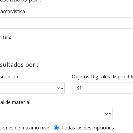
 archivística
 raíz
esultados por :
scripción
Objetos Digitales disponibl
al de material
l description filter
ciones de máximo nivel
Todas las descripciones