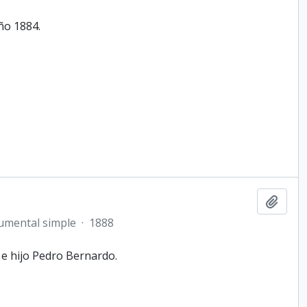
ño 1884.
Añadi
umental simple
·
1888
e hijo Pedro Bernardo.