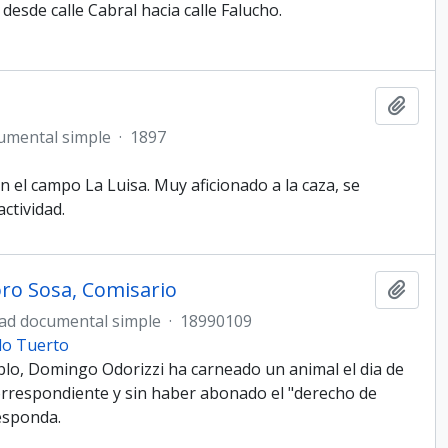
 desde calle Cabral hacia calle Falucho.
Añadi
umental simple
·
1897
 el campo La Luisa. Muy aficionado a la caza, se
ctividad.
doro Sosa, Comisario
Añadi
ad documental simple
·
18990109
do Tuerto
blo, Domingo Odorizzi ha carneado un animal el dia de
correspondiente y sin haber abonado el "derecho de
esponda.