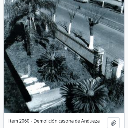
Item 2060 - Demolición casona de Andueza
Añadi