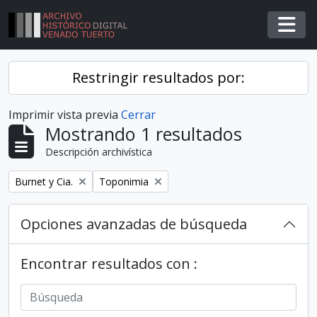
Skip to main content
Togg
Restringir resultados por:
Imprimir vista previa
Cerrar
Mostrando 1 resultados
Descripción archivística
Remover filtro
Remover filtro
Burnet y Cia.
Toponimia
Opciones avanzadas de búsqueda
Encontrar resultados con :