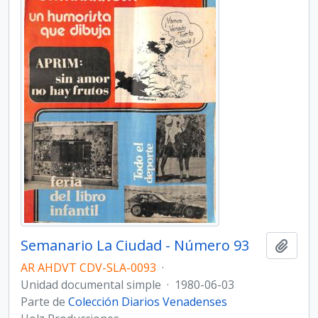
Semanario La Ciudad - Número 93
Añadi
AR AHDVT CDV-SLA-0093
·
Unidad documental simple
·
1980-06-03
Parte de
Colección Diarios Venadenses