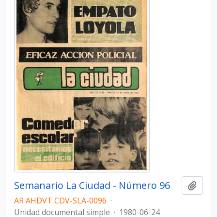
Semanario La Ciudad - Número 96
Añadi
AR AHDVT CDV-SLA-0096
·
Unidad documental simple
·
1980-06-24