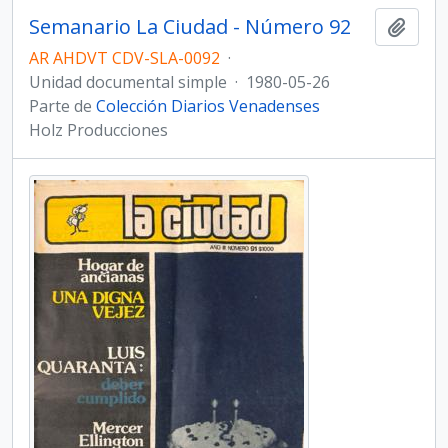
Semanario La Ciudad - Número 92
Añadi
AR AHDVT CDV-SLA-0092
·
Unidad documental simple
·
1980-05-26
Parte de
Colección Diarios Venadenses
Holz Producciones