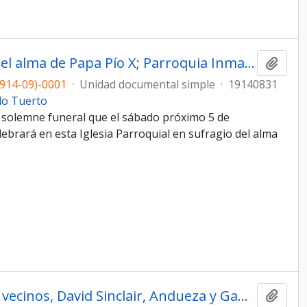
0001 - Invitación por sufragio del alma de Papa Pío X; Parroquia Inmaculada Concepción
Añadi
914-09)-0001
·
Unidad documental simple
·
19140831
do Tuerto
l solemne funeral que el sábado próximo 5 de
ebrará en esta Iglesia Parroquial en sufragio del alma
0001 - Nombramiento junta de vecinos, David Sinclair, Andueza y Gamboa, Correa Llobet, Luis Cucchiani y 13 más.
Añadi