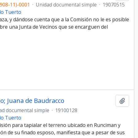
908-11)-0001
·
Unidad documental simple
·
19070515
do Tuerto
aza, y dándose cuenta que a la Comisión no le es posible
mbre una Junta de Vecinos que se encarguen del
do; Juana de Baudracco
Añadi
ad documental simple
·
19100128
do Tuerto
ión para tapialar el terreno ubicado en Runciman y
ón de su finado esposo, manifiesta que a pesar de sus