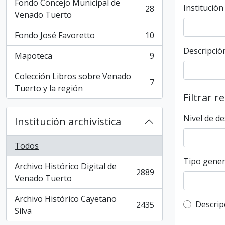
Fondo Concejo Municipal de
Institución
28
, 28 resultados
Venado Tuerto
Fondo José Favoretto
10
, 10 resultados
Descripción
Mapoteca
9
, 9 resultados
Colección Libros sobre Venado
7
, 7 resultados
Tuerto y la región
Filtrar r
Nivel de de
Institución archivística
Todos
Tipo gener
Archivo Histórico Digital de
2889
, 2889 resultados
Venado Tuerto
Archivo Histórico Cayetano
Top-leve
Descrip
2435
, 2435 resultados
Silva