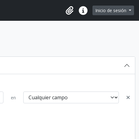
e page
Inicio de sesión
Portapapeles
Enlaces rápidos
en