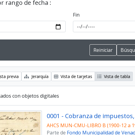
or rango de fecha :
Fin
sta previa
Jerarquía
Vista de tarjetas
Vista de tabla
ados con objetos digitales
0001 - Cobranza de impuestos, 
AHCS MUN-CMU-LIBRO B (1900-12 a 1
Parte de
Fondo Municipalidad de Vena