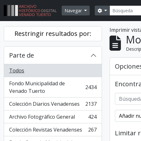
Skip to main content
Búsqueda
Search options
Navegar
Imprimir vist
Restringir resultados por:
Mo
Descrip
Parte de
Opcione
Todos
Encontra
Fondo Municipalidad de
2434
, 2434 resultados
Venado Tuerto
Colección Diarios Venadenses
2137
, 2137 resultados
Añadir nu
Archivo Fotográfico General
424
, 424 resultados
Colección Revistas Venadenses
267
Limitar 
, 267 resultados