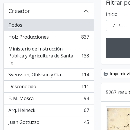
Filtrar p
Creador
Inicio
Todos
Holz Producciones
837
, 837 resultados
Ministerio de Instrucción
Pública y Agricultura de Santa
138
, 138 resultados
Fe
Imprimir vi
Svensson, Ohlsson y Cía.
114
, 114 resultados
Desconocido
111
, 111 resultados
5267 result
E. M. Mosca
94
, 94 resultados
Arq. Heineck
67
, 67 resultados
Juan Gottuzzo
45
, 45 resultados