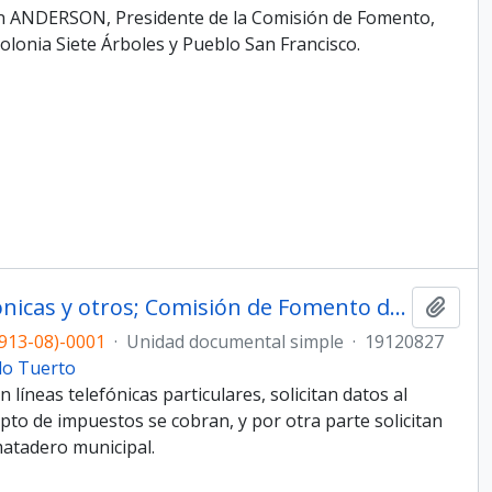
n ANDERSON, Presidente de la Comisión de Fomento,
olonia Siete Árboles y Pueblo San Francisco.
0001 - Datos sobre líneas telefónicas y otros; Comisión de Fomento de Lazzarino
Añadi
913-08)-0001
·
Unidad documental simple
·
19120827
do Tuerto
íneas telefónicas particulares, solicitan datos al
pto de impuestos se cobran, y por otra parte solicitan
matadero municipal.