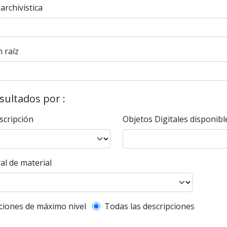
 archivística
 raíz
esultados por :
scripción
Objetos Digitales disponibl
al de material
l description filter
ciones de máximo nivel
Todas las descripciones