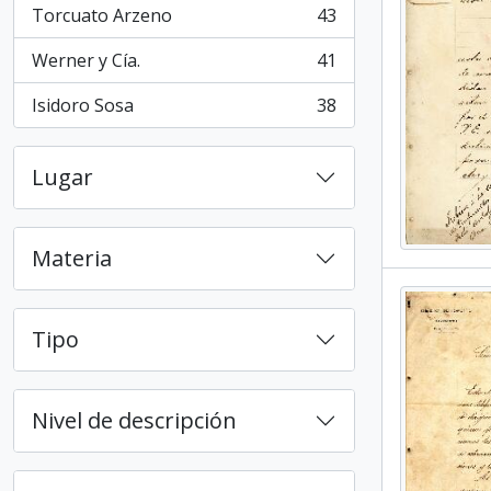
Torcuato Arzeno
43
, 43 resultados
Werner y Cía.
41
, 41 resultados
Isidoro Sosa
38
, 38 resultados
Lugar
Materia
Tipo
Nivel de descripción