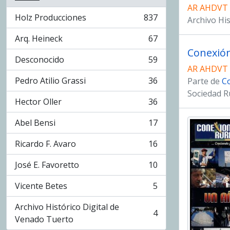
AR AHDVT
Holz Producciones
837
Archivo Hi
, 837 resultados
Arq. Heineck
67
, 67 resultados
Conexión
Desconocido
59
, 59 resultados
AR AHDVT
Pedro Atilio Grassi
36
Parte de
Co
, 36 resultados
Sociedad R
Hector Oller
36
, 36 resultados
Abel Bensi
17
, 17 resultados
Ricardo F. Avaro
16
, 16 resultados
José E. Favoretto
10
, 10 resultados
Vicente Betes
5
, 5 resultados
Archivo Histórico Digital de
4
, 4 resultados
Venado Tuerto