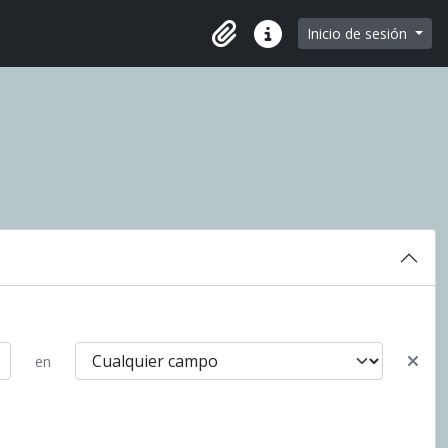
e page
Inicio de sesión
Portapapeles
Enlaces rápidos
en