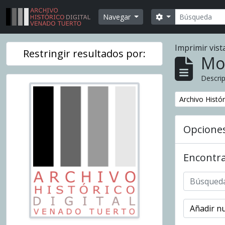
Skip to main content
Búsqueda
Search options
Navegar
Imprimir vist
Restringir resultados por:
Mo
Descrip
Remover filtr
Archivo Histó
Opcione
Encontra
Añadir nu