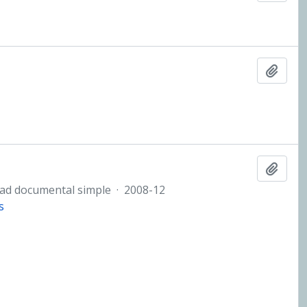
Añadi
Añadi
ad documental simple
·
2008-12
s