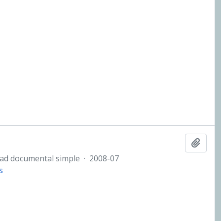
Añadi
ad documental simple
·
2008-07
s