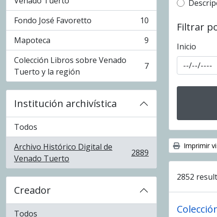
Venado Tuerto
Top-leve
Descrip
Fondo José Favoretto
10
, 10 resultados
Filtrar p
Mapoteca
9
, 9 resultados
Inicio
Colección Libros sobre Venado
7
, 7 resultados
Tuerto y la región
Institución archivística
Todos
Imprimir vi
Archivo Histórico Digital de
2889
, 2889 resultados
Venado Tuerto
2852 result
Creador
Colecció
Todos