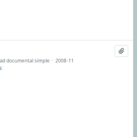
Añadi
ad documental simple
·
2008-11
s