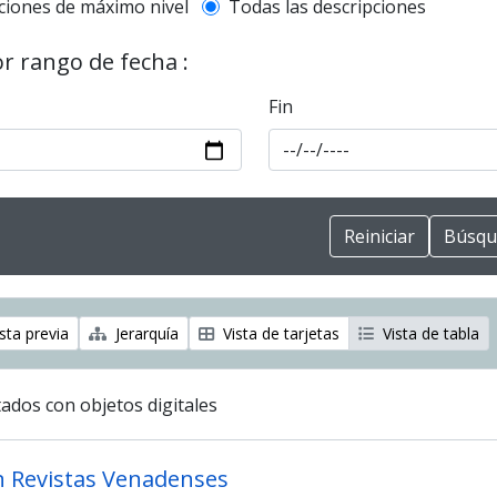
l description filter
ciones de máximo nivel
Todas las descripciones
or rango de fecha :
Fin
sta previa
Jerarquía
Vista de tarjetas
Vista de tabla
ados con objetos digitales
n Revistas Venadenses