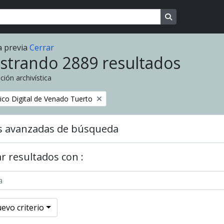
Search in brows
a previa
Cerrar
strando 2889 resultados
ción archivística
o
rico Digital de Venado Tuerto
s avanzadas de búsqueda
r resultados con :
evo criterio