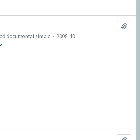
Añadi
ad documental simple
·
2008-10
s
Añadi