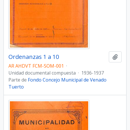
Ordenanzas 1 a 10
Añadi
AR AHDVT FCM-SOM-001
·
Unidad documental compuesta
·
1936-1937
Parte de
Fondo Concejo Municipal de Venado
Tuerto