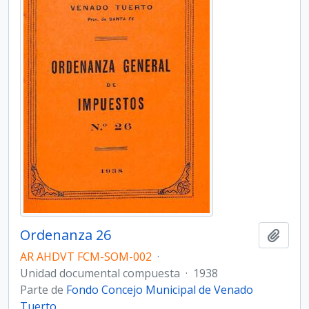
Ordenanza 26
Añadi
AR AHDVT FCM-SOM-002
·
Unidad documental compuesta
·
1938
Parte de
Fondo Concejo Municipal de Venado
Tuerto