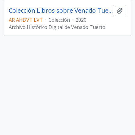
Colección Libros sobre Venado Tuerto y la región
Añadi
AR AHDVT LVT
·
Colección
·
2020
Archivo Histórico Digital de Venado Tuerto